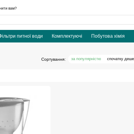
нити вам?
Фільтри питної води
Комплектуючі
Побутова хімія
за популярністю
спочатку деш
Сортування: