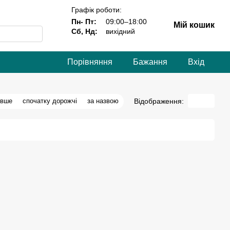
Графік роботи:
Пн- Пт:
09:00–18:00
Мій кошик
Сб, Нд:
вихідний
Порівняння
Бажання
Вхід
Відображення:
евше
спочатку дорожчі
за назвою