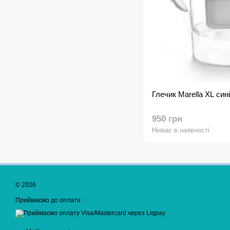
Глечик Marella XL сині
950 грн
Немає в наявності
© 2026
Приймаємо до оплати