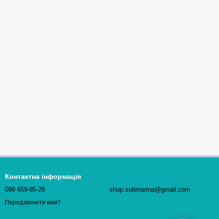
Контактна інформація
099 659-85-26
shop.submarina@gmail.com
Передзвонити вам?