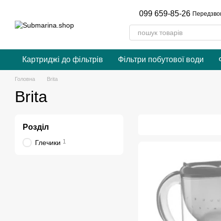
Перейти до основного контенту
099 659-85-26
Передзво
Картриджі до фільтрів
Фільтри побутової води
Головна
Brita
Brita
Розділ
1
Глечики