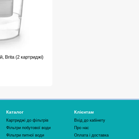
й, Brita (2 картриджі)
Каталог
Клієнтам
Картриджі до фільтрів
Вхід до кабінету
Фільтри побутової води
Про нас
Фільтри питної води
Оплата і доставка