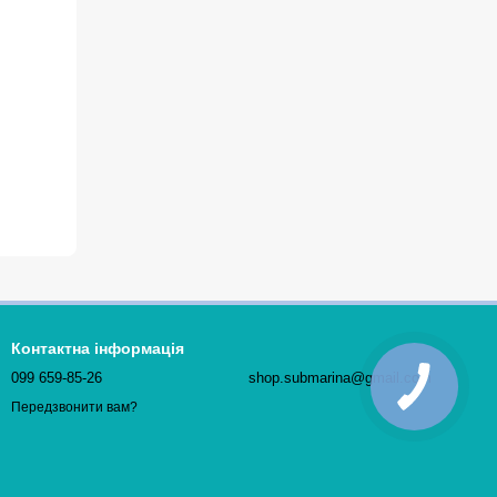
Контактна інформація
099 659-85-26
shop.submarina@gmail.com
Передзвонити вам?