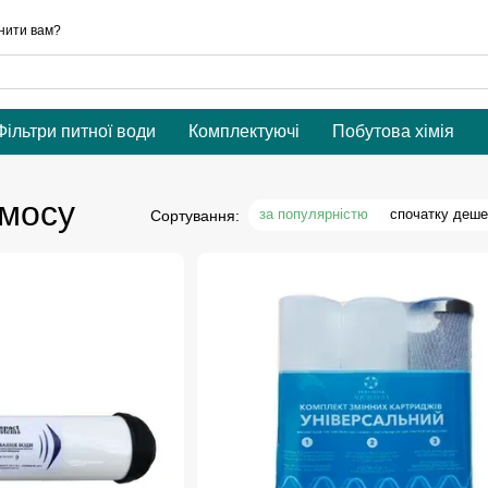
нити вам?
Фільтри питної води
Комплектуючі
Побутова хімія
смосу
за популярністю
спочатку деш
Сортування: