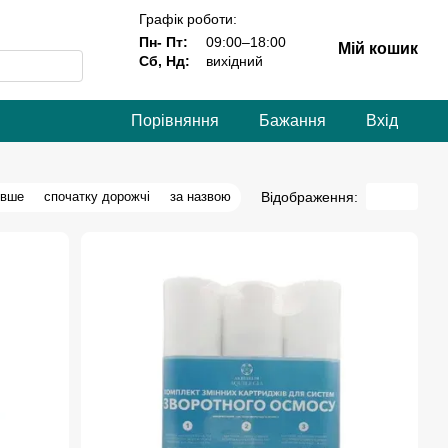
Графік роботи:
Пн- Пт:
09:00–18:00
Мій кошик
Сб, Нд:
вихідний
Порівняння
Бажання
Вхід
Відображення:
евше
спочатку дорожчі
за назвою