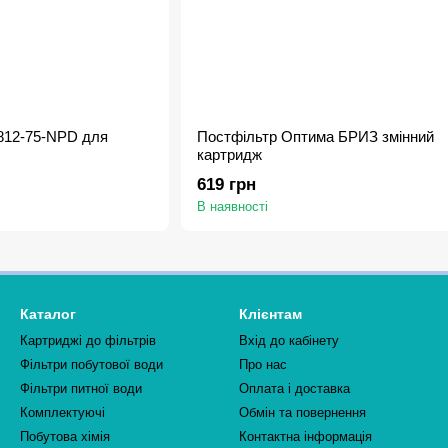
812-75-NPD для
Постфільтр Оптима БРИЗ змінний
картридж
619 грн
В наявності
Каталог
Клієнтам
Картриджі до фільтрів
Вхід до кабінету
Фільтри побутової води
Про нас
Фільтри питної води
Оплата і доставка
Комплектуючі
Обмін та повернення
Побутова хімія
Контактна інформація