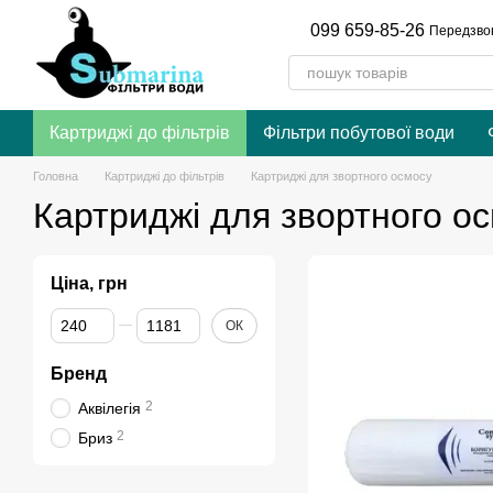
Перейти до основного контенту
099 659-85-26
Передзво
Картриджі до фільтрів
Фільтри побутової води
Головна
Картриджі до фільтрів
Картриджі для звортного осмосу
Картриджі для звортного о
Ціна, грн
Від Ціна, грн
До Ціна, грн
ОК
Бренд
2
Аквілегія
2
Бриз