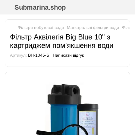
Submarina.shop
Фільтри побутової води
Магістральні фільтри води
Фільтр
Фільтр Аквілегія Big Blue 10" з
картриджем пом'якшення води
Артикул:
BH-1045-S
Написати відгук