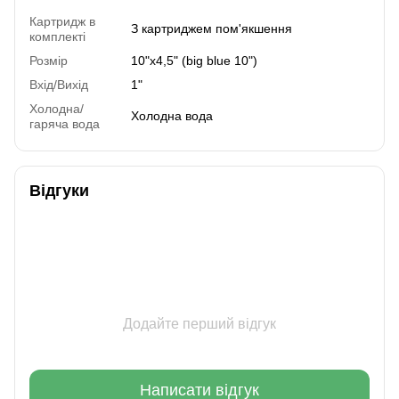
Картридж в
З картриджем пом'якшення
комплекті
Розмір
10"x4,5" (big blue 10")
Вхід/Вихід
1"
Холодна/
Холодна вода
гаряча вода
Відгуки
Додайте перший відгук
Написати відгук