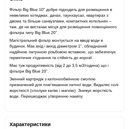
Фільтр Big Blue 10" добре підходить для розміщення в
невеликих котеджах, дачах, таунхаусах, квартирах з
двома та більше санвузлами, компактних котельнях –
там, де не вистачає місця для розміщення повноцінного
фільтра типу Вig Вlue 20”.
Магістральний фільтр монтується на вводі води в
будинок. Має вхід і вихід діаметром 1", обладнаний
надійною латунною різьбовою вставкою, що забезпечує
герметичне з’єднання та стійкість до корозії.
Має туж продуктивність (від 2 до 3,5 м3/година) що і
фільтри Big Blue 20”.
Змінний картридж з катіонообмінною смолою
призначений для пом'якшення питної води. Видаляє солі
жорсткості (сполуки калію і магнію). Знижує жорсткість
води. Перешкоджає утворенню накипу.
Характеристики