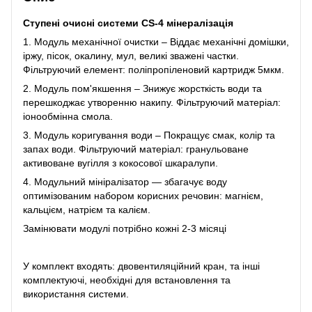
Ступені очисні системи CS-4 мінералізація
1. Модуль механічної очистки – Віддає механічні домішки,
іржу, пісок, окалину, мул, великі зважені частки.
Фільтруючий елемент: поліпропіленовий картридж 5мкм.
2. Модуль пом'якшення – Знижує жорсткість води та
перешкоджає утворенню накипу. Фільтруючий матеріал:
іонообмінна смола.
3. Модуль коригування води – Покращує смак, колір та
запах води. Фільтруючий матеріал: гранульоване
активоване вугілля з кокосової шкаралупи.
4. Модульний мініралізатор — збагачує воду
оптимізованим набором корисних речовин: магнієм,
кальцієм, натрієм та калієм.
Замінювати модулі потрібно кожні 2-3 місяці
У комплект входять: двовентиляційний кран, та інші
комплектуючі, необхідні для встановлення та
використання системи.