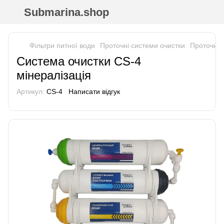
Submarina.shop
Фільтри питної води
Проточні системи очистки
Проточні с
Система очистки CS-4
мінералізація
Артикул:
CS-4
Написати відгук