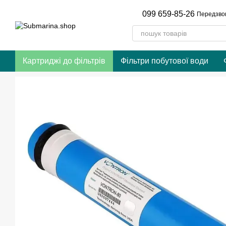
Перейти до основного контенту
099 659-85-26
Передзво
Картриджі до фільтрів
Фільтри побутової води