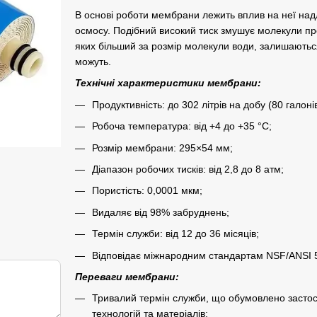
В основі роботи мембрани лежить вплив на неї над
осмосу. Подібний високий тиск змушує молекули пр
яких більший за розмір молекули води, залишаютьс
можуть.
Технічні характеристики мембрани:
Продуктивність: до 302 літрів на добу (80 галонів
Робоча температура: від +4 до +35 °С;
Розмір мембрани: 295×54 мм;
Діапазон робочих тисків: від 2,8 до 8 атм;
Пористість: 0,0001 мкм;
Видаляє від 98% забруднень;
Термін служби: від 12 до 36 місяців;
Відповідає міжнародним стандартам NSF/ANSI 5
Переваги мембрани:
Тривалий термін служби, що обумовлено засто
технологій та матеріалів;