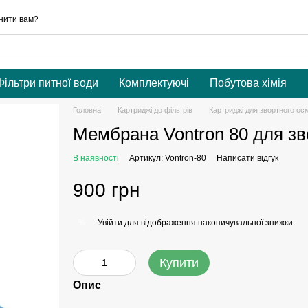
нити вам?
Фільтри питної води
Комплектуючі
Побутова хімія
Головна
Картриджі до фільтрів
Картриджі для звортного ос
Мембрана Vontron 80 для зв
В наявності
Артикул: Vontron-80
Написати відгук
900 грн
Увійти
для відображення накопичувальної знижки
%
Купити
Опис