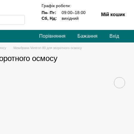
Графік роботи:
Пн- Пт:
09:00–18:00
Мій кошик
Сб, Нд:
вихідний
Порівняння
Бажання
Вхід
мосу
Мембрана Vontron 80 для зворотного осмосу
оротного осмосу