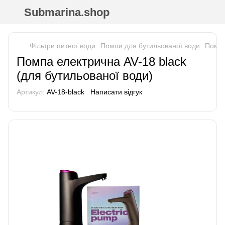
Submarina.shop
Фільтри питної води
Помпи для бутильованої води
Помпа
Помпа електрична AV-18 black
(для бутильованої води)
Артикул:
AV-18-black
Написати відгук