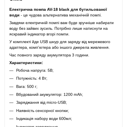
Електрична помпа AV-18 black для бутильованої
води
- це чудова альтернатива механічній помпі.
Завдяки електричній помпі вам буде зручніше набирати
воду без зайвих зусиль. Потрібно лише натиснути на
яскравий індикатор вгорі помпи.
У комплекті йде USB шнур для заряду від мережевого
адаптера, комп'ютера або іншого джерела живлення.
Час повного заряду акумулятора 3 години.
Характеристики:
Робоча напруга: 5В;
Потужність: 4 Вт;
Вага: 500 г;
Вбудований акумулятор: 1200 mAh;
Заряджання від micro-USB;
Наявність сенсорної кнопки;
Індикація набору води 600мл;
Індикатор заряджання.