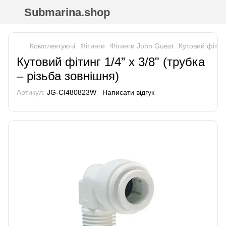
Submarina.shop
Комплектуючі
Фітинги
Фітинги John Guest
Кутовий фітинг
Кутовий фітинг 1/4” x 3/8" (трубка
– різьба зовнішня)
Артикул:
JG-CI480823W
Написати відгук