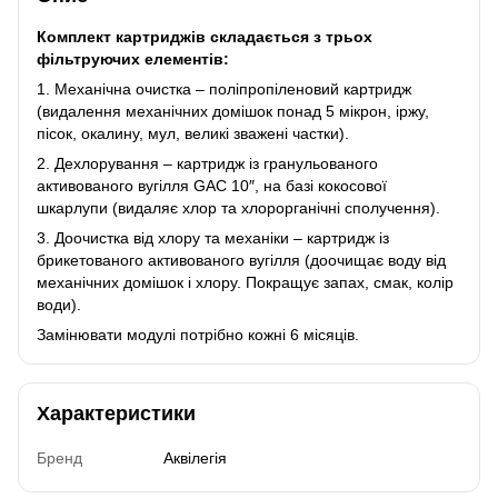
Комплект картриджів складається з трьох
фільтруючих елементів:
1. Механічна очистка – поліпропіленовий картридж
(видалення механічних домішок понад 5 мікрон, іржу,
пісок, окалину, мул, великі зважені частки).
2. Дехлорування – картридж із гранульованого
активованого вугілля GAC 10″, на базі кокосової
шкарлупи (видаляє хлор та хлорорганічні сполучення).
3. Доочистка від хлору та механіки – картридж із
брикетованого активованого вугілля (доочищає воду від
механічних домішок і хлору. Покращує запах, смак, колір
води).
Замінювати модулі потрібно кожні 6 місяців.
Характеристики
Бренд
Аквілегія