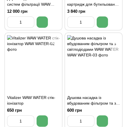
систем фільтрації WAW
картридж для бутильованої
WATER
води
12 000 грн
3 840 грн
Vitalizer WAW WATER стік-
Душова насадка із
іонізатор
вбудованим фільтром та з
світлодіодами WAW WATER
650 грн
600 грн