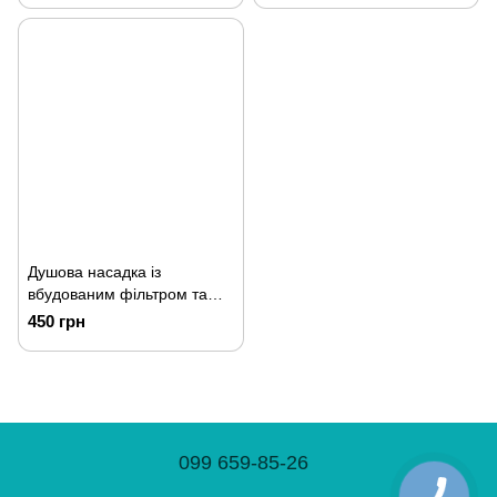
Душова насадка із
вбудованим фільтром та
перемикачем режимів
450 грн
099 659-85-26