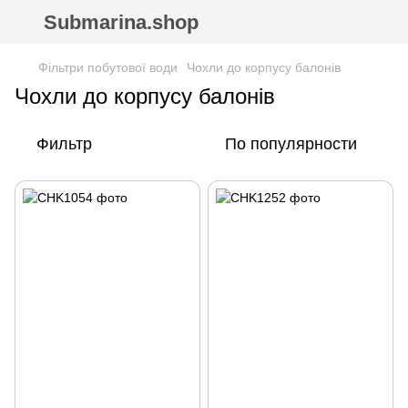
Submarina.shop
Фільтри побутової води
Чохли до корпусу балонів
Чохли до корпусу балонів
Фильтр
По популярности