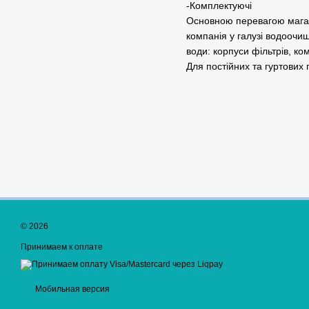
-Комплектуючі
Основною перевагою маг
компанія у галузі водоочи
води: корпуси фільтрів, ко
Для постійних та гуртових 
© 2026
Принимаем к оплате
Мобильная версия