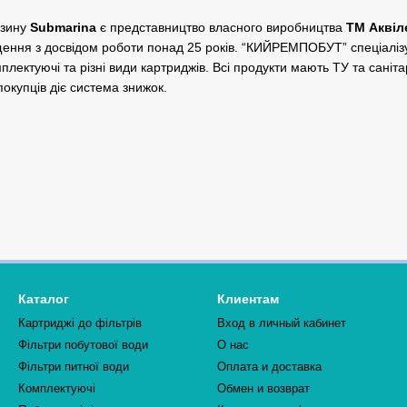
азину
Submarina
є представництво власного виробництва
ТМ Аквіл
щення з досвідом роботи понад 25 років. “КИЙРЕМПОБУТ” спеціаліз
мплектуючі та різні види картриджів. Всі продукти мають ТУ та саніт
покупців діє система знижок.
Каталог
Клиентам
Картриджі до фільтрів
Вход в личный кабинет
Фільтри побутової води
О нас
Фільтри питної води
Оплата и доставка
Комплектуючі
Обмен и возврат