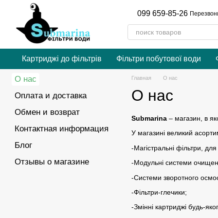
Перейти к основному контенту
099 659-85-26
Перезвон
Картриджі до фільтрів
Фільтри побутової води
О нас
Главная
О нас
О нас
Оплата и доставка
Обмен и возврат
Submarina
– магазин, в як
Контактная информация
У магазині великий асорти
Блог
-Магістральні фільтри, для
Отзывы о магазине
-Модульні системи очищен
-Системи зворотного осмо
-Фільтри-глечики;
-Змінні картриджі будь-яког