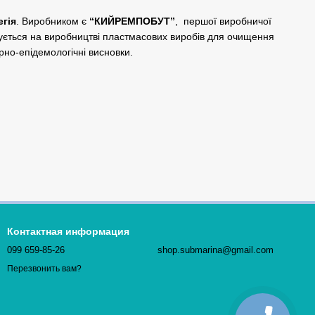
егія
. Виробником є
“КИЙРЕМПОБУТ”
, першої виробничої
ується на виробництві пластмасових виробів для очищення
арно-епідемологічні висновки.
Контактная информация
099 659-85-26
shop.submarina@gmail.com
Перезвонить вам?