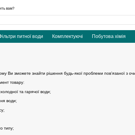
ить вам?
Фільтри питної води
Комплектуючі
Побутова хімія
ому Ви зможете знайти рішення будь-якої проблеми пов’язаної з оч
мент товару:
 холодної та гарячої води;
ня води;
су;
о типу;